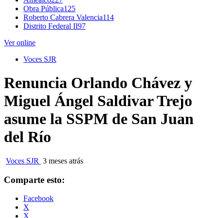
Obra Pública
125
Roberto Cabrera Valencia
114
Distrito Federal II
97
Ver online
Voces SJR
Renuncia Orlando Chávez y
Miguel Ángel Saldivar Trejo
asume la SSPM de San Juan
del Río
Voces SJR
3 meses atrás
Comparte esto:
Facebook
X
X