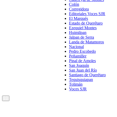
Colón
Corregidora
Editoriales Voces SJR
El Marqués
Estado de Querétaro
Ezequiel Montes
Huimilpan
Jalpan de Serra
Landa de Matamoros
Nacional
Pedro Escobedo
Peñamiller
Pinal de Amoles
San Joaquín
San Juan del Río
Santiago de Querétaro
Tequisquiapan
Tolimán
Voces SJR