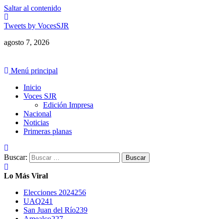
Saltar al contenido
Tweets by VocesSJR
agosto 7, 2026
Menú principal
Inicio
Voces SJR
Edición Impresa
Nacional
Noticias
Primeras planas
Buscar:
Lo Más Viral
Elecciones 2024
256
UAQ
241
San Juan del Río
239
Amealco
227