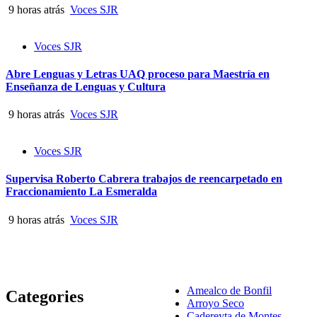
9 horas atrás
Voces SJR
Voces SJR
Abre Lenguas y Letras UAQ proceso para Maestría en
Enseñanza de Lenguas y Cultura
9 horas atrás
Voces SJR
Voces SJR
Supervisa Roberto Cabrera trabajos de reencarpetado en
Fraccionamiento La Esmeralda
9 horas atrás
Voces SJR
Amealco de Bonfil
Categories
Arroyo Seco
Cadereyta de Montes