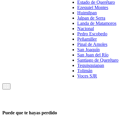
Estado de Querétaro
Ezequiel Montes
Huimilpan
Jalpan de Serra
Landa de Matamoros
Nacional
Pedro Escobedo
Peñamiller
Pinal de Amoles
San Joaquín
San Juan del Río
Santiago de Querétaro
Tequisquiapan
Tolimán
Voces SJR
Puede que te hayas perdido