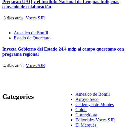
Preparan UAQ y el Instituto Nacional de Lenguas Indígenas
convenio de colaboración
3 días atrás
Voces SJR
Amealco de Bonfil
Estado de Querétaro
Inyecta Gobierno del Estado 24.4 mdp al campo queretano con
programa regional
4 días atrás
Voces SJR
Amealco de Bonfil
Categories
Arroyo Seco
Cadereyta de Montes
Colón
Corregidora
Editoriales Voces SJR
El Marqués