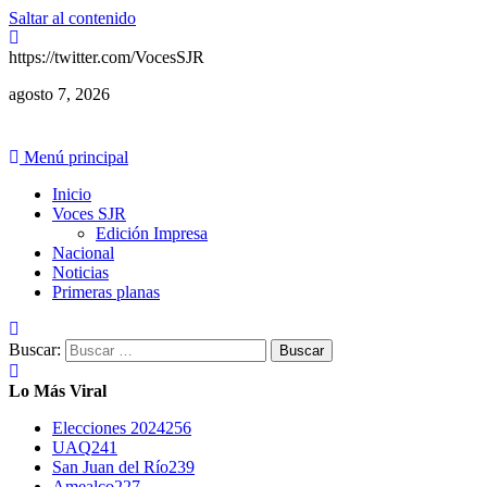
Saltar al contenido
https://twitter.com/VocesSJR
agosto 7, 2026
Menú principal
Inicio
Voces SJR
Edición Impresa
Nacional
Noticias
Primeras planas
Buscar:
Lo Más Viral
Elecciones 2024
256
UAQ
241
San Juan del Río
239
Amealco
227