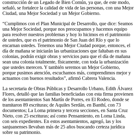
construcción de un Legado de Bien Común, ya que, de este modo,
señaló, se fortalece la calidad de vida de las personas, con una Mejor
Ciudad, una Mejor Sociedad y un Mejor Gobierno.
“Cumplimos con el Plan Municipal de Desarrollo, que dice: Seamos
una Mejor Sociedad, porque nos preocupamos y hacemos equipo
para resolver nuestros problemas y hoy lo hicimos en el patrimonio
de ustedes, que es el patrimonio de San Juan del Río y que lo
encarnan ustedes. Tenemos una Mejor Ciudad porque, entonces, el
día de mañana se iniciarán las urbanizaciones que faltaban en sus
colonias, podrán exigir obras y servicios para que el día de mañana
sean una colonia totalmente, físicamente, con toda la urbanización
que ustedes merecen. Y también seremos un Mejor Gobierno,
porque pusimos atención, escuchamos más, comprendimos mejor y
actuamos con buenos resultados”, afirmó Cabrera Valencia.
La secretaria de Obras Públicas y Desarrollo Urbano, Edith Álvarez
Flores, detalló que las familias beneficiadas con esta firma provienen
de los asentamientos San Martín de Porres, en El Rodeo, donde se
tramitaron 89 escrituras; de Aquiles Serdán, en Banthí, con 73
documentos; La Loma primera y tercera secciones, en Santa Cruz
Nieto, con 25 escrituras; así como Pensamiento, en Loma Linda,
con seis expedientes. En estos asentamientos, agregó, las y los
sanjuanenses llevaban más de 25 años buscando certeza jurídica
sobre su patrimonio.