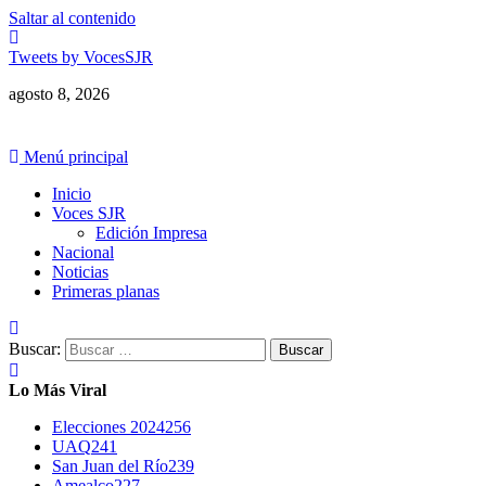
Saltar al contenido
Tweets by VocesSJR
agosto 8, 2026
Menú principal
Inicio
Voces SJR
Edición Impresa
Nacional
Noticias
Primeras planas
Buscar:
Lo Más Viral
Elecciones 2024
256
UAQ
241
San Juan del Río
239
Amealco
227