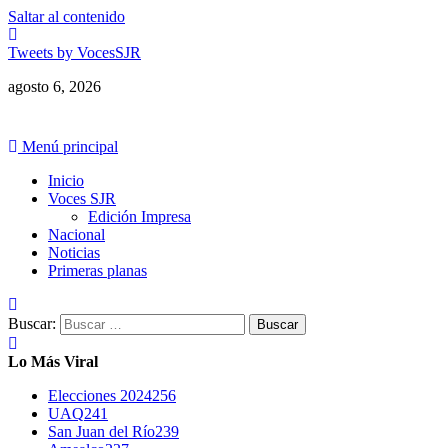
Saltar al contenido
Tweets by VocesSJR
agosto 6, 2026
Menú principal
Inicio
Voces SJR
Edición Impresa
Nacional
Noticias
Primeras planas
Buscar:
Lo Más Viral
Elecciones 2024
256
UAQ
241
San Juan del Río
239