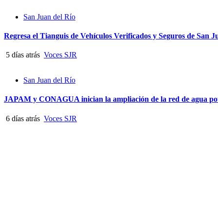
San Juan del Río
Regresa el Tianguis de Vehículos Verificados y Seguros de San Ju
5 días atrás
Voces SJR
San Juan del Río
JAPAM y CONAGUA inician la ampliación de la red de agua pot
6 días atrás
Voces SJR