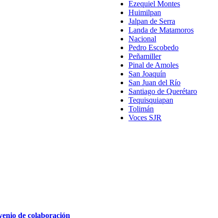
Ezequiel Montes
Huimilpan
Jalpan de Serra
Landa de Matamoros
Nacional
Pedro Escobedo
Peñamiller
Pinal de Amoles
San Joaquín
San Juan del Río
Santiago de Querétaro
Tequisquiapan
Tolimán
Voces SJR
venio de colaboración