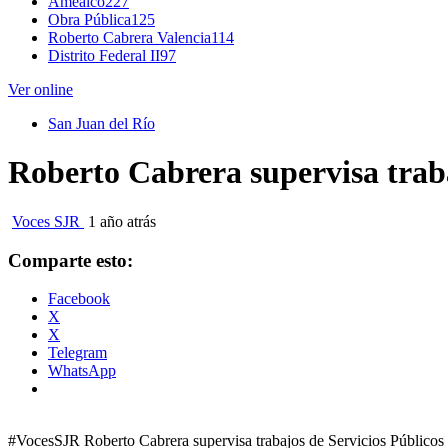
Amealco
227
Obra Pública
125
Roberto Cabrera Valencia
114
Distrito Federal II
97
Ver online
San Juan del Río
Roberto Cabrera supervisa traba
Voces SJR
1 año atrás
Comparte esto:
Facebook
X
X
Telegram
WhatsApp
#VocesSJR Roberto Cabrera supervisa trabajos de Servicios Públicos