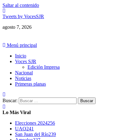
Saltar al contenido
Tweets by VocesSJR
agosto 7, 2026
Menú principal
Inicio
Voces SJR
Edición Impresa
Nacional
Noticias
Primeras planas
Buscar:
Lo Más Viral
Elecciones 2024
256
UAQ
241
San Juan del Río
239
Amealco
227