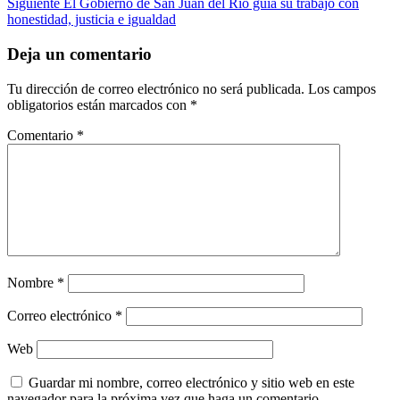
Siguiente
El Gobierno de San Juan del Río guía su trabajo con
honestidad, justicia e igualdad
Deja un comentario
Tu dirección de correo electrónico no será publicada.
Los campos
obligatorios están marcados con
*
Comentario
*
Nombre
*
Correo electrónico
*
Web
Guardar mi nombre, correo electrónico y sitio web en este
navegador para la próxima vez que haga un comentario.