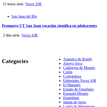
11 horas atrás
Voces SJR
San Juan del Río
Promueve UT San Juan vocación científica en adolescentes
2 días atrás
Voces SJR
Amealco de Bonfil
Categories
Arroyo Seco
Cadereyta de Montes
Colón
Corregidora
Editoriales Voces SJR
El Marqués
Estado de Querétaro
Ezequiel Montes
Huimilpan
Jalpan de Serra
Landa de Matamoros