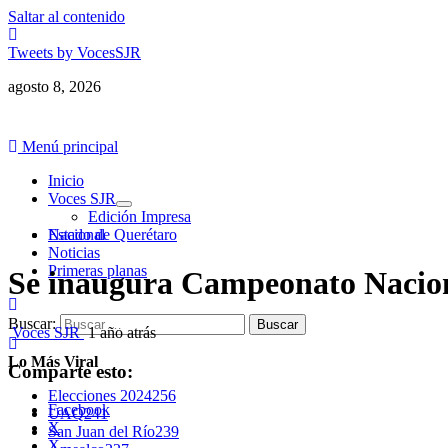
Saltar al contenido
Tweets by VocesSJR
agosto 8, 2026
Menú principal
Inicio
Voces SJR
Edición Impresa
Nacional
Estado de Querétaro
Noticias
Primeras planas
Se inaugura Campeonato Naciona
Buscar:
Voces SJR
1 año atrás
Lo Más Viral
Comparte esto:
Elecciones 2024
256
Facebook
UAQ
241
X
San Juan del Río
239
X