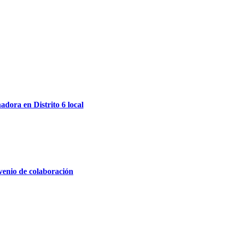
dora en Distrito 6 local
venio de colaboración