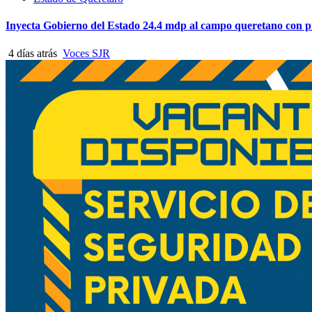
Inyecta Gobierno del Estado 24.4 mdp al campo queretano con 
4 días atrás
Voces SJR