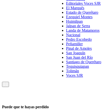
Editoriales Voces SJR
El Marqués
Estado de Querétaro
Ezequiel Montes
Huimilpan
Jalpan de Serra
Landa de Matamoros
Nacional
Pedro Escobedo
Peñamiller
Pinal de Amoles
San Joaquín
San Juan del Río
Santiago de Querétaro
Tequisquiapan
Tolimán
Voces SJR
Puede que te hayas perdido