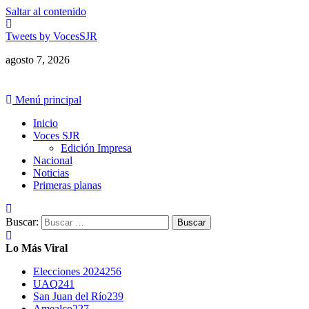
Saltar al contenido
Tweets by VocesSJR
agosto 7, 2026
Menú principal
Inicio
Voces SJR
Edición Impresa
Nacional
Noticias
Primeras planas
Buscar:
Lo Más Viral
Elecciones 2024
256
UAQ
241
San Juan del Río
239
Amealco
227