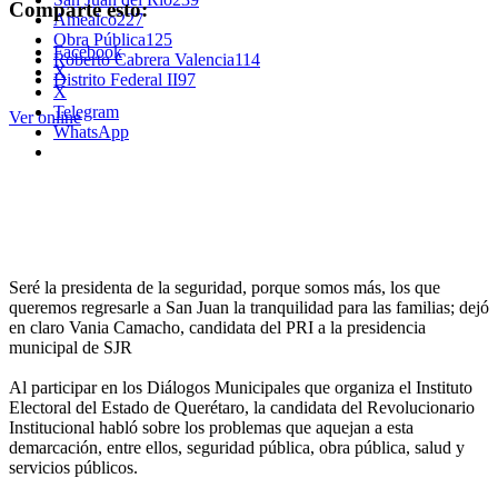
Comparte esto:
Amealco
227
Obra Pública
125
Facebook
Roberto Cabrera Valencia
114
X
Distrito Federal II
97
X
Telegram
Ver online
WhatsApp
Seré la presidenta de la seguridad, porque somos más, los que
queremos regresarle a San Juan la tranquilidad para las familias; dejó
en claro Vania Camacho, candidata del PRI a la presidencia
municipal de SJR
Al participar en los Diálogos Municipales que organiza el Instituto
Electoral del Estado de Querétaro, la candidata del Revolucionario
Institucional habló sobre los problemas que aquejan a esta
demarcación, entre ellos, seguridad pública, obra pública, salud y
servicios públicos.