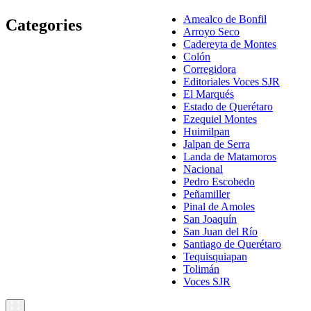
Amealco de Bonfil
Categories
Arroyo Seco
Cadereyta de Montes
Colón
Corregidora
Editoriales Voces SJR
El Marqués
Estado de Querétaro
Ezequiel Montes
Huimilpan
Jalpan de Serra
Landa de Matamoros
Nacional
Pedro Escobedo
Peñamiller
Pinal de Amoles
San Joaquín
San Juan del Río
Santiago de Querétaro
Tequisquiapan
Tolimán
Voces SJR