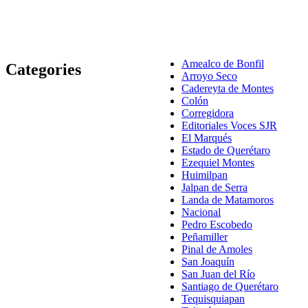
Amealco de Bonfil
Categories
Arroyo Seco
Cadereyta de Montes
Colón
Corregidora
Editoriales Voces SJR
El Marqués
Estado de Querétaro
Ezequiel Montes
Huimilpan
Jalpan de Serra
Landa de Matamoros
Nacional
Pedro Escobedo
Peñamiller
Pinal de Amoles
San Joaquín
San Juan del Río
Santiago de Querétaro
Tequisquiapan