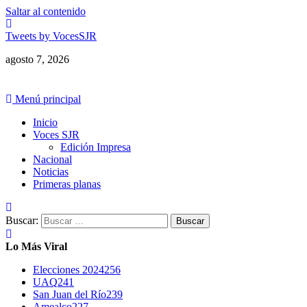
Saltar al contenido
Tweets by VocesSJR
agosto 7, 2026
Menú principal
Inicio
Voces SJR
Edición Impresa
Nacional
Noticias
Primeras planas
Buscar:
Lo Más Viral
Elecciones 2024
256
UAQ
241
San Juan del Río
239
Amealco
227