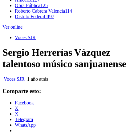
Obra Pública
125
Roberto Cabrera Valencia
114
Distrito Federal II
97
Ver online
Voces SJR
Sergio Herrerías Vázquez
talentoso músico sanjuanense
Voces SJR
1 año atrás
Comparte esto:
Facebook
X
X
Telegram
WhatsApp