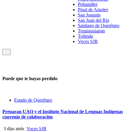
Peñamiller
Pinal de Amoles
San Joaquín
San Juan del Río
Santiago de Querétaro
Tequisquiapan
Tolimán
Voces SJR
Puede que te hayas perdido
Estado de Querétaro
Preparan UAQ y el Instituto Nacional de Lenguas Indígenas
convenio de colaboración
3 días atrás
Voces SJR