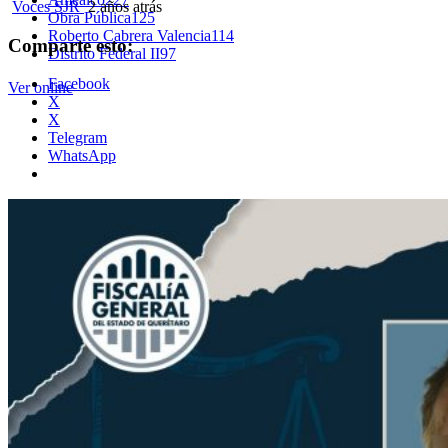
Voces SJR
2 años atrás
Obra Pública
125
Roberto Cabrera Valencia
114
Comparte esto:
Distrito Federal II
97
Facebook
Ver online
X
X
Telegram
WhatsApp