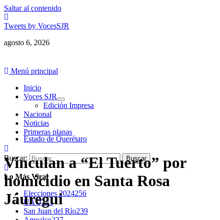
Saltar al contenido
Tweets by VocesSJR
agosto 6, 2026
Menú principal
Inicio
Voces SJR
Edición Impresa
Nacional
Noticias
Primeras planas
Estado de Querétaro
Buscar:
Vinculan a “El Tuerto” por
homicidio en Santa Rosa
Lo Más Viral
Elecciones 2024
256
Jáuregui
UAQ
241
San Juan del Río
239
Amealco
227