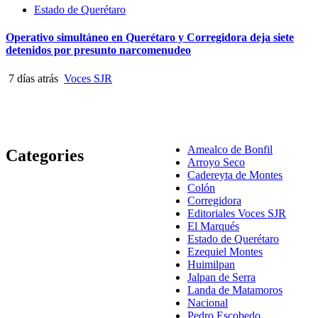
Estado de Querétaro
Operativo simultáneo en Querétaro y Corregidora deja siete
detenidos por presunto narcomenudeo
7 días atrás
Voces SJR
Amealco de Bonfil
Categories
Arroyo Seco
Cadereyta de Montes
Colón
Corregidora
Editoriales Voces SJR
El Marqués
Estado de Querétaro
Ezequiel Montes
Huimilpan
Jalpan de Serra
Landa de Matamoros
Nacional
Pedro Escobedo