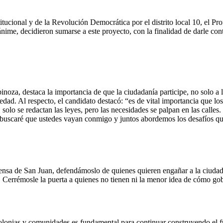
ucional y de la Revolución Democrática por el distrito local 10, el Pr
e, decidieron sumarse a este proyecto, con la finalidad de darle conti
noza, destaca la importancia de que la ciudadanía participe, no solo a l
ad. Al respecto, el candidato destacó: “es de vital importancia que los 
, solo se redactan las leyes, pero las necesidades se palpan en las calles
ás buscaré que ustedes vayan conmigo y juntos abordemos los desafíos q
efensa de San Juan, defendámoslo de quienes quieren engañar a la ciuda
r. Cerrémosle la puerta a quienes no tienen ni la menor idea de cómo go
e colonias y comunidades es fundamental para continuar construyendo el