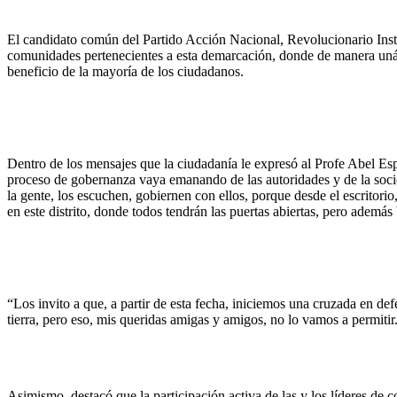
El candidato común del Partido Acción Nacional, Revolucionario Instit
comunidades pertenecientes a esta demarcación, donde de manera unánim
beneficio de la mayoría de los ciudadanos.
Dentro de los mensajes que la ciudadanía le expresó al Profe Abel Espi
proceso de gobernanza vaya emanando de las autoridades y de la socied
la gente, los escuchen, gobiernen con ellos, porque desde el escritorio
en este distrito, donde todos tendrán las puertas abiertas, pero adem
“Los invito a que, a partir de esta fecha, iniciemos una cruzada en d
tierra, pero eso, mis queridas amigas y amigos, no lo vamos a permiti
Asimismo, destacó que la participación activa de las y los líderes d