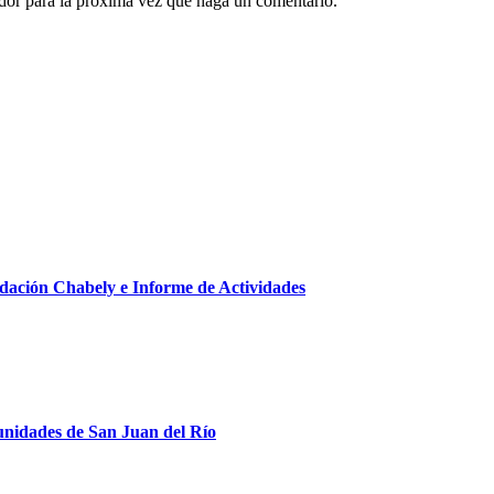
ador para la próxima vez que haga un comentario.
ndación Chabely e Informe de Actividades
munidades de San Juan del Río