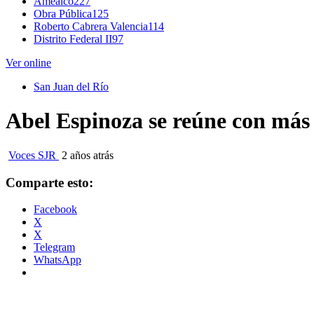
Amealco
227
Obra Pública
125
Roberto Cabrera Valencia
114
Distrito Federal II
97
Ver online
San Juan del Río
Abel Espinoza se reúne con más 
Voces SJR
2 años atrás
Comparte esto:
Facebook
X
X
Telegram
WhatsApp