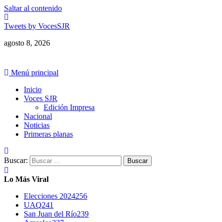
Saltar al contenido
Tweets by VocesSJR
agosto 8, 2026
Menú principal
Inicio
Voces SJR
Edición Impresa
Nacional
Noticias
Primeras planas
Buscar:
Lo Más Viral
Elecciones 2024
256
UAQ
241
San Juan del Río
239