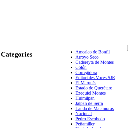
Amealco de Bonfil
Categories
Arroyo Seco
Cadereyta de Montes
Colón
Corregidora
Editoriales Voces SJR
El Marqués
Estado de Querétaro
Ezequiel Montes
Huimilpan
Jalpan de Serra
Landa de Matamoros
Nacional
Pedro Escobedo
Peñamiller