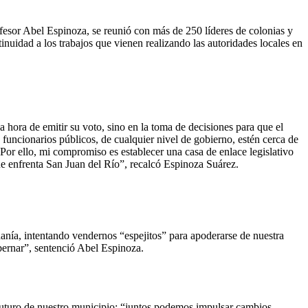
ofesor Abel Espinoza, se reunió con más de 250 líderes de colonias y
nuidad a los trabajos que vienen realizando las autoridades locales en
a hora de emitir su voto, sino en la toma de decisiones para que el
funcionarios públicos, de cualquier nivel de gobierno, estén cerca de
. Por ello, mi compromiso es establecer una casa de enlace legislativo
ue enfrenta San Juan del Río”, recalcó Espinoza Suárez.
danía, intentando vendernos “espejitos” para apoderarse de nuestra
bernar”, sentenció Abel Espinoza.
 futuro de nuestro municipio: “juntos podemos impulsar cambios