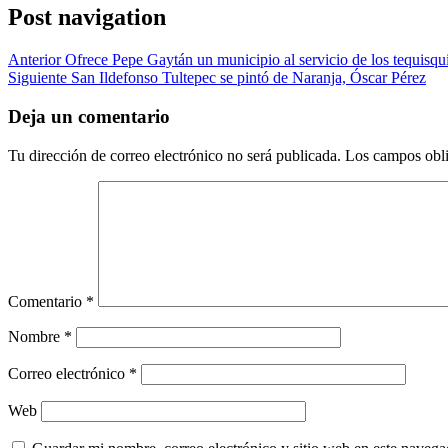
Post navigation
Anterior
Ofrece Pepe Gaytán un municipio al servicio de los tequisqu
Siguiente
San Ildefonso Tultepec se pintó de Naranja, Óscar Pérez
Deja un comentario
Tu dirección de correo electrónico no será publicada.
Los campos obli
Comentario
*
Nombre
*
Correo electrónico
*
Web