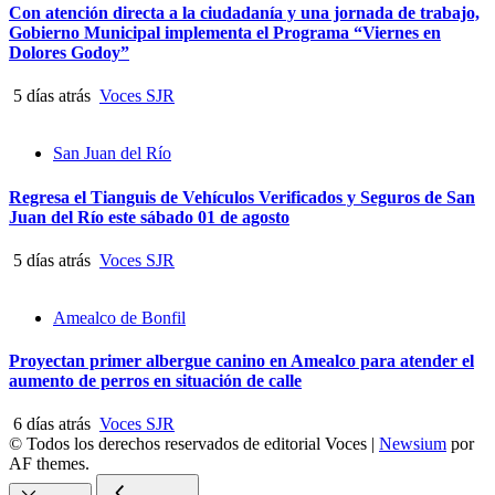
Con atención directa a la ciudadanía y una jornada de trabajo,
Gobierno Municipal implementa el Programa “Viernes en
Dolores Godoy”
5 días atrás
Voces SJR
San Juan del Río
Regresa el Tianguis de Vehículos Verificados y Seguros de San
Juan del Río este sábado 01 de agosto
5 días atrás
Voces SJR
Amealco de Bonfil
Proyectan primer albergue canino en Amealco para atender el
aumento de perros en situación de calle
6 días atrás
Voces SJR
© Todos los derechos reservados de editorial Voces
|
Newsium
por
AF themes.