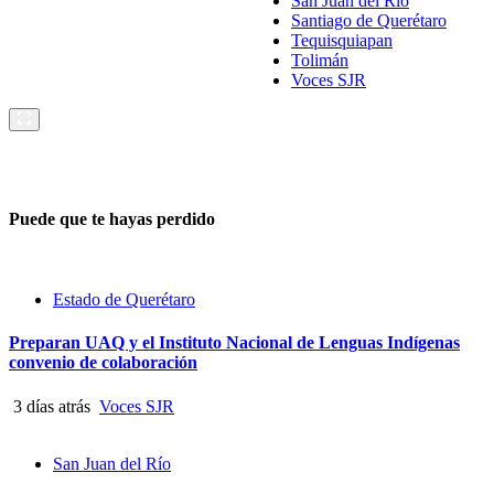
San Juan del Río
Santiago de Querétaro
Tequisquiapan
Tolimán
Voces SJR
Puede que te hayas perdido
Estado de Querétaro
Preparan UAQ y el Instituto Nacional de Lenguas Indígenas
convenio de colaboración
3 días atrás
Voces SJR
San Juan del Río