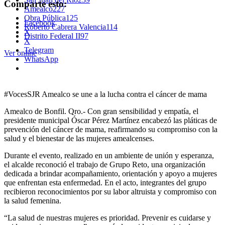
Comparte esto:
Amealco
227
Obra Pública
125
Facebook
Roberto Cabrera Valencia
114
X
Distrito Federal II
97
X
Telegram
Ver online
WhatsApp
#VocesSJR Amealco se une a la lucha contra el cáncer de mama
Amealco de Bonfil. Qro.- Con gran sensibilidad y empatía, el
presidente municipal Óscar Pérez Martínez encabezó las pláticas de
prevención del cáncer de mama, reafirmando su compromiso con la
salud y el bienestar de las mujeres amealcenses.
Durante el evento, realizado en un ambiente de unión y esperanza,
el alcalde reconoció el trabajo de Grupo Reto, una organización
dedicada a brindar acompañamiento, orientación y apoyo a mujeres
que enfrentan esta enfermedad. En el acto, integrantes del grupo
recibieron reconocimientos por su labor altruista y compromiso con
la salud femenina.
“La salud de nuestras mujeres es prioridad. Prevenir es cuidarse y