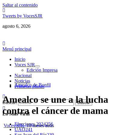
Saltar al contenido
Tweets by VocesSJR
agosto 6, 2026
Menú principal
Inicio
Voces SJR
Edición Impresa
Nacional
Noticias
Amealco de Bonfil
Primeras planas
Amealco se une a la lucha
Buscar:
contra el cáncer de mama
Lo Más Viral
Elecciones 2024
256
Voces SJR
10 meses atrás
UAQ
241
San Juan del Río
239