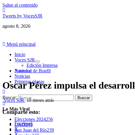
Saltar al contenido
Tweets by VocesSJR
agosto 8, 2026
Menú principal
Inicio
Voces SJR
Edición Impresa
Nacional
Amealco de Bonfil
Noticias
Primeras planas
Oscar Pérez impulsa el desarrol
Buscar:
Voces SJR
10 meses atrás
Lo Más Viral
Comparte esto:
Elecciones 2024
256
Facebook
UAQ
241
X
San Juan del Río
239
X