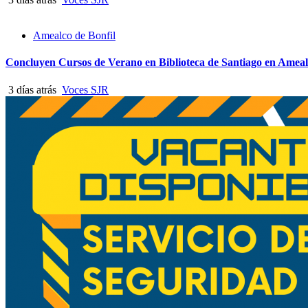
Amealco de Bonfil
Concluyen Cursos de Verano en Biblioteca de Santiago en Amea
3 días atrás
Voces SJR