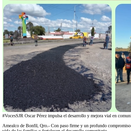
#VocesSJR Oscar Pérez impulsa el desarrollo y mejora vial en comun
Amealco de Bonfil, Qro.- Con paso firme y un profundo compromiso c
vida de las familias y fortalecen el desarrollo comunitario.