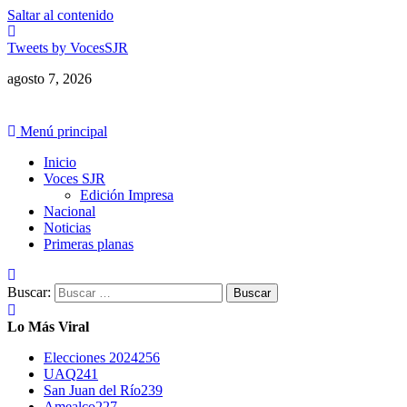
Saltar al contenido
Tweets by VocesSJR
agosto 7, 2026
Menú principal
Inicio
Voces SJR
Edición Impresa
Nacional
Noticias
Primeras planas
Buscar:
Lo Más Viral
Elecciones 2024
256
UAQ
241
San Juan del Río
239
Amealco
227