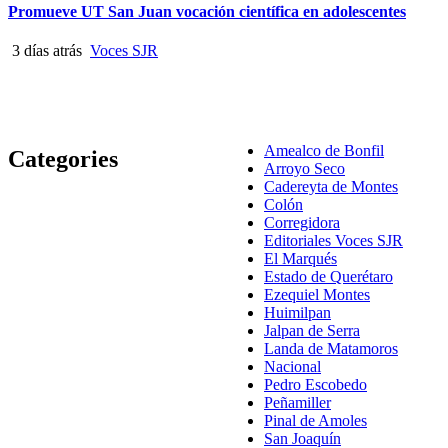
Promueve UT San Juan vocación científica en adolescentes
3 días atrás
Voces SJR
Amealco de Bonfil
Categories
Arroyo Seco
Cadereyta de Montes
Colón
Corregidora
Editoriales Voces SJR
El Marqués
Estado de Querétaro
Ezequiel Montes
Huimilpan
Jalpan de Serra
Landa de Matamoros
Nacional
Pedro Escobedo
Peñamiller
Pinal de Amoles
San Joaquín