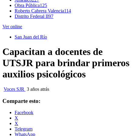
Obra Pública
125
Roberto Cabrera Valencia
114
Distrito Federal II
97
Ver online
San Juan del Río
Capacitan a docentes de
UTSJR para brindar primeros
auxilios psicológicos
Voces SJR
3 años atrás
Comparte esto:
Facebook
X
X
Telegram
WhatsApp