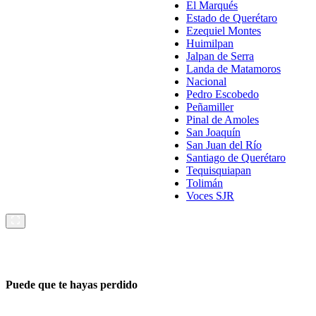
El Marqués
Estado de Querétaro
Ezequiel Montes
Huimilpan
Jalpan de Serra
Landa de Matamoros
Nacional
Pedro Escobedo
Peñamiller
Pinal de Amoles
San Joaquín
San Juan del Río
Santiago de Querétaro
Tequisquiapan
Tolimán
Voces SJR
Puede que te hayas perdido