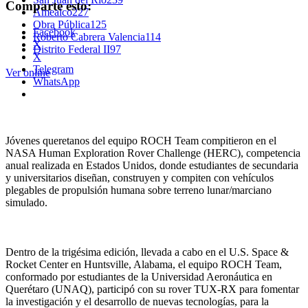
Comparte esto:
Amealco
227
Obra Pública
125
Facebook
Roberto Cabrera Valencia
114
X
Distrito Federal II
97
X
Telegram
Ver online
WhatsApp
Jóvenes queretanos del equipo ROCH Team compitieron en el
NASA Human Exploration Rover Challenge (HERC), competencia
anual realizada en Estados Unidos, donde estudiantes de secundaria
y universitarios diseñan, construyen y compiten con vehículos
plegables de propulsión humana sobre terreno lunar/marciano
simulado.
Dentro de la trigésima edición, llevada a cabo en el U.S. Space &
Rocket Center en Huntsville, Alabama, el equipo ROCH Team,
conformado por estudiantes de la Universidad Aeronáutica en
Querétaro (UNAQ), participó con su rover TUX-RX para fomentar
la investigación y el desarrollo de nuevas tecnologías, para la