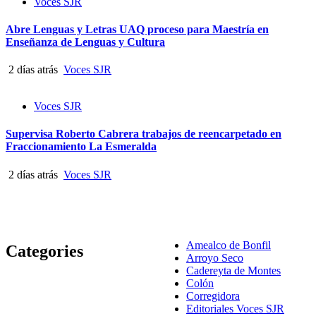
Voces SJR
Abre Lenguas y Letras UAQ proceso para Maestría en
Enseñanza de Lenguas y Cultura
2 días atrás
Voces SJR
Voces SJR
Supervisa Roberto Cabrera trabajos de reencarpetado en
Fraccionamiento La Esmeralda
2 días atrás
Voces SJR
Amealco de Bonfil
Categories
Arroyo Seco
Cadereyta de Montes
Colón
Corregidora
Editoriales Voces SJR