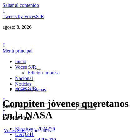
Saltar al contenido
Tweets by VocesSJR
agosto 8, 2026
Menú principal
Inicio
Voces SJR
Edición Impresa
Nacional
Noticias
Voces SJR
Primeras planas
Compiten jóvenes queretanos
Buscar:
en la NASA
Lo Más Viral
Elecciones 2024
256
Voces SJR
2 años atrás
UAQ
241
San Juan del Río
239