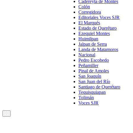
Cadereyta de Montes
Colón
Corregidora
Editoriales Voces SJR
El Marqués
Estado de Querétaro
Ezequiel Montes
Huimilpan
Jalpan de Serra
Landa de Matamoros
Nacional
Pedro Escobedo
Peñamiller
Pinal de Amoles
San Joaquín
San Juan del Río
Santiago de Querétaro
Tequisquiapan
Tolimán
Voces SJR