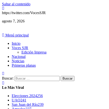
Saltar al contenido
https://twitter.com/VocesSJR
agosto 7, 2026
Menú principal
Inicio
Voces SJR
Edición Impresa
Nacional
Noticias
Primeras planas
Buscar:
Lo Más Viral
Elecciones 2024
256
UAQ
241
San Juan del Río
239
Amealco
227