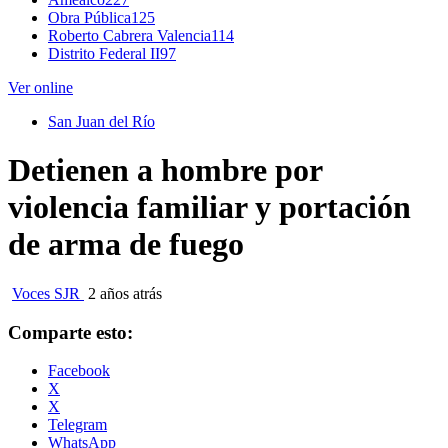
Obra Pública
125
Roberto Cabrera Valencia
114
Distrito Federal II
97
Ver online
San Juan del Río
Detienen a hombre por
violencia familiar y portación
de arma de fuego
Voces SJR
2 años atrás
Comparte esto:
Facebook
X
X
Telegram
WhatsApp