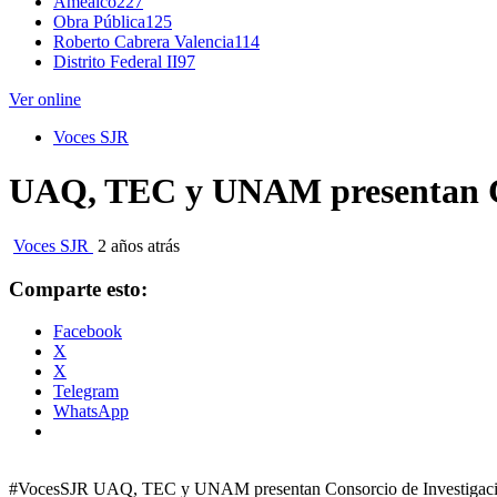
Amealco
227
Obra Pública
125
Roberto Cabrera Valencia
114
Distrito Federal II
97
Ver online
Voces SJR
UAQ, TEC y UNAM presentan Co
Voces SJR
2 años atrás
Comparte esto:
Facebook
X
X
Telegram
WhatsApp
#VocesSJR UAQ, TEC y UNAM presentan Consorcio de Investigac