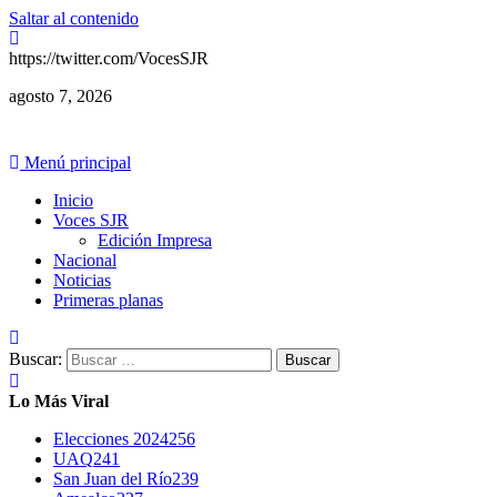
Saltar al contenido
https://twitter.com/VocesSJR
agosto 7, 2026
Menú principal
Inicio
Voces SJR
Edición Impresa
Nacional
Noticias
Primeras planas
Buscar:
Lo Más Viral
Elecciones 2024
256
UAQ
241
San Juan del Río
239