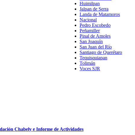
Huimilpan
Jalpan de Serra
Landa de Matamoros
Nacional
Pedro Escobedo
Peñamiller
Pinal de Amoles
San Joaquín
San Juan del Río
Santiago de Querétaro
Tequisquiapan
Tolimán
Voces SJR
ndación Chabely e Informe de Actividades