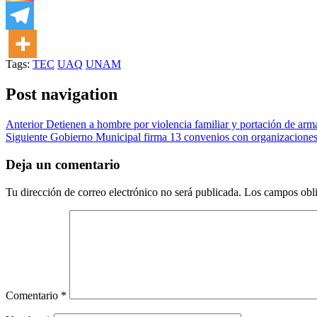
Tags:
TEC
UAQ
UNAM
Post navigation
Anterior
Detienen a hombre por violencia familiar y portación de arm
Siguiente
Gobierno Municipal firma 13 convenios con organizaciones e
Deja un comentario
Tu dirección de correo electrónico no será publicada.
Los campos obli
Comentario
*