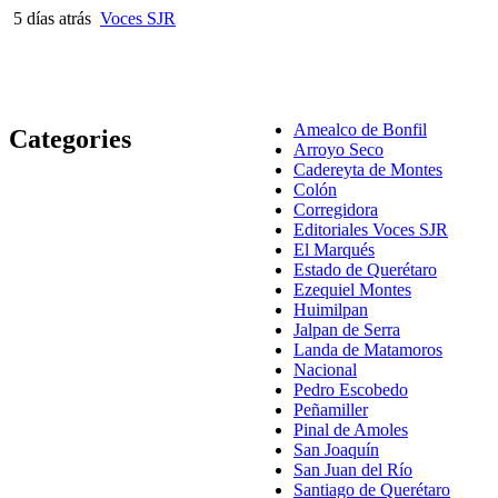
5 días atrás
Voces SJR
Amealco de Bonfil
Categories
Arroyo Seco
Cadereyta de Montes
Colón
Corregidora
Editoriales Voces SJR
El Marqués
Estado de Querétaro
Ezequiel Montes
Huimilpan
Jalpan de Serra
Landa de Matamoros
Nacional
Pedro Escobedo
Peñamiller
Pinal de Amoles
San Joaquín
San Juan del Río
Santiago de Querétaro