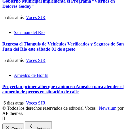
Gobierno Municipal implementa el Programa “Viernes en
Dolores Godoy”
5 días atrás
Voces SJR
San Juan del Río
Regresa el Tianguis de Vehículos Verificados y Seguros de San
Juan del Río este sábado 01 de agosto
5 días atrás
Voces SJR
Amealco de Bonfil
Proyectan primer albergue canino en Amealco para atender el
aumento de perros en situación de calle
6 días atrás
Voces SJR
© Todos los derechos reservados de editorial Voces
|
Newsium
por
AF themes.
Cerrar
Anterior