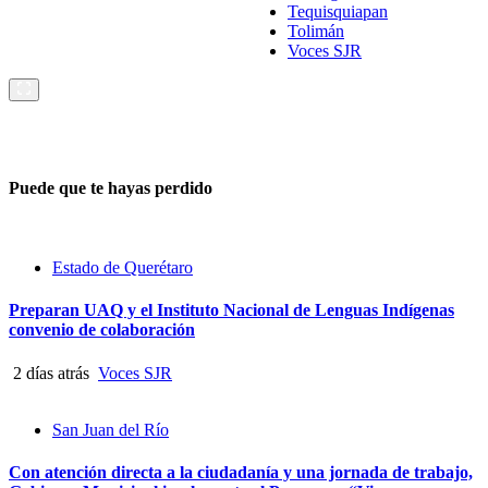
Tequisquiapan
Tolimán
Voces SJR
Puede que te hayas perdido
Estado de Querétaro
Preparan UAQ y el Instituto Nacional de Lenguas Indígenas
convenio de colaboración
2 días atrás
Voces SJR
San Juan del Río
Con atención directa a la ciudadanía y una jornada de trabajo,