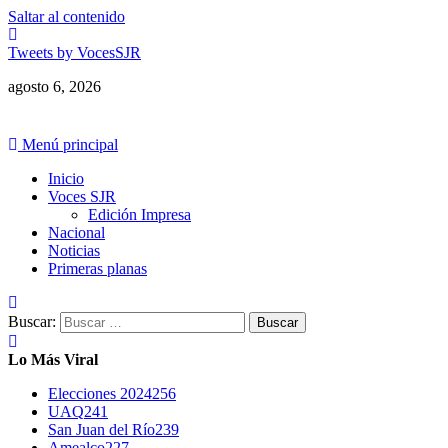
Saltar al contenido
Tweets by VocesSJR
agosto 6, 2026
Menú principal
Inicio
Voces SJR
Edición Impresa
Nacional
Noticias
Primeras planas
Buscar:
Lo Más Viral
Elecciones 2024
256
UAQ
241
San Juan del Río
239
Amealco
227