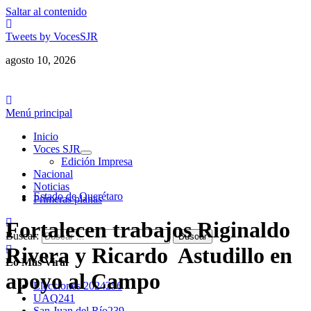
Saltar al contenido
Tweets by VocesSJR
agosto 10, 2026
Menú principal
Inicio
Voces SJR
Edición Impresa
Nacional
Noticias
Estado de Querétaro
Primeras planas
Fortalecen trabajos Riginaldo
Buscar:
Rivera y Ricardo Astudillo en
Lo Más Viral
apoyo al Campo
Elecciones 2024
256
UAQ
241
San Juan del Río
239