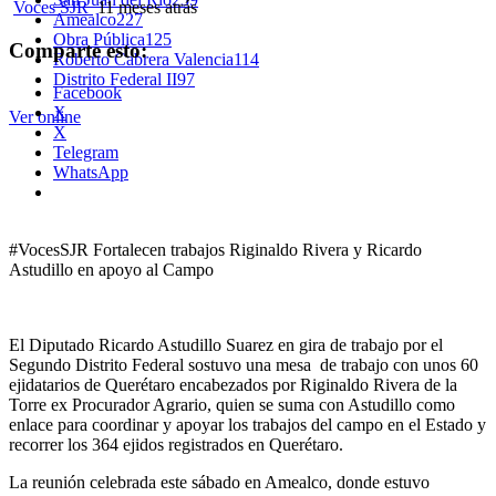
Voces SJR
11 meses atrás
Amealco
227
Obra Pública
125
Comparte esto:
Roberto Cabrera Valencia
114
Distrito Federal II
97
Facebook
X
Ver online
X
Telegram
WhatsApp
#VocesSJR Fortalecen trabajos Riginaldo Rivera y Ricardo
Astudillo en apoyo al Campo
El Diputado Ricardo Astudillo Suarez en gira de trabajo por el
Segundo Distrito Federal sostuvo una mesa de trabajo con unos 60
ejidatarios de Querétaro encabezados por Riginaldo Rivera de la
Torre ex Procurador Agrario, quien se suma con Astudillo como
enlace para coordinar y apoyar los trabajos del campo en el Estado y
recorrer los 364 ejidos registrados en Querétaro.
La reunión celebrada este sábado en Amealco, donde estuvo