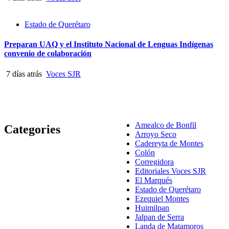
Estado de Querétaro
Preparan UAQ y el Instituto Nacional de Lenguas Indígenas
convenio de colaboración
7 días atrás
Voces SJR
Amealco de Bonfil
Categories
Arroyo Seco
Cadereyta de Montes
Colón
Corregidora
Editoriales Voces SJR
El Marqués
Estado de Querétaro
Ezequiel Montes
Huimilpan
Jalpan de Serra
Landa de Matamoros