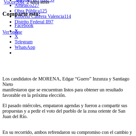
Voces SJR
2 años atrás
Amealco
227
Obra Pública
125
Comparte esto:
Roberto Cabrera Valencia
114
Distrito Federal II
97
Facebook
X
Ver online
X
Telegram
WhatsApp
Los candidatos de MORENA, Edgar “Guero” Inzunza y Santiago
Nieto
manifestaron que se encuentran listos para obtener un resultado
favorable en la próxima elección.
El pasado miércoles, empataron agendas y fueron a compartir sus
propuestas y a pedir el voto del pueblo de la zona oriente de San
Juan del Río.
En su recorrido, ambos refrendaron su compromiso con el cambio y