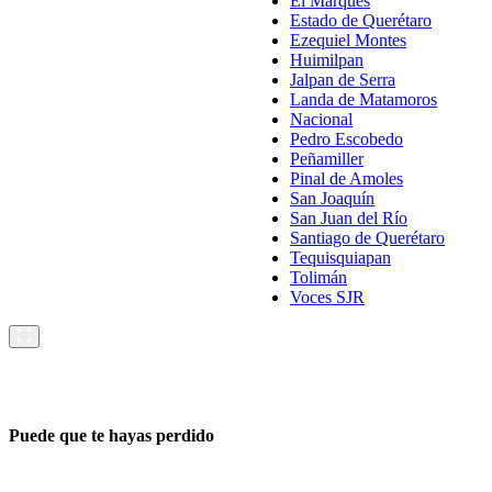
El Marqués
Estado de Querétaro
Ezequiel Montes
Huimilpan
Jalpan de Serra
Landa de Matamoros
Nacional
Pedro Escobedo
Peñamiller
Pinal de Amoles
San Joaquín
San Juan del Río
Santiago de Querétaro
Tequisquiapan
Tolimán
Voces SJR
Puede que te hayas perdido