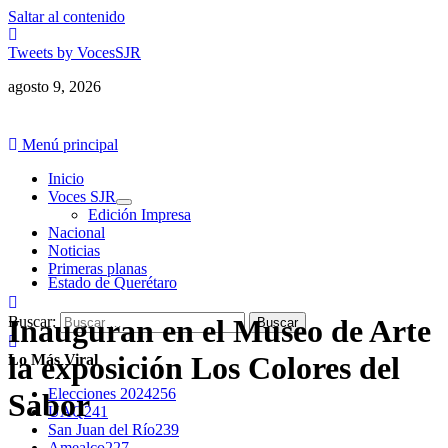
Saltar al contenido
Tweets by VocesSJR
agosto 9, 2026
Menú principal
Inicio
Voces SJR
Edición Impresa
Nacional
Noticias
Primeras planas
Estado de Querétaro
Buscar:
Inauguran en el Museo de Arte
la exposición Los Colores del
Lo Más Viral
Elecciones 2024
256
Sabor
UAQ
241
San Juan del Río
239
Amealco
227