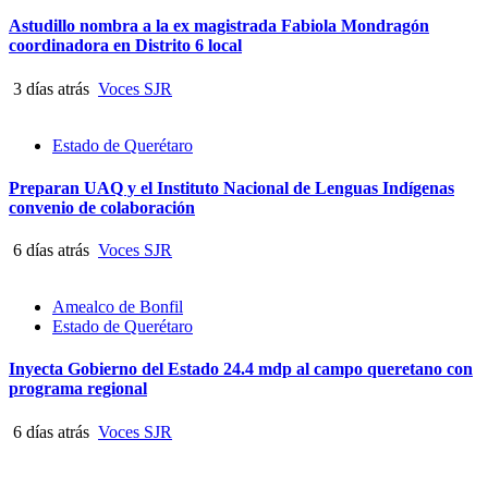
Astudillo nombra a la ex magistrada Fabiola Mondragón
coordinadora en Distrito 6 local
3 días atrás
Voces SJR
Estado de Querétaro
Preparan UAQ y el Instituto Nacional de Lenguas Indígenas
convenio de colaboración
6 días atrás
Voces SJR
Amealco de Bonfil
Estado de Querétaro
Inyecta Gobierno del Estado 24.4 mdp al campo queretano con
programa regional
6 días atrás
Voces SJR