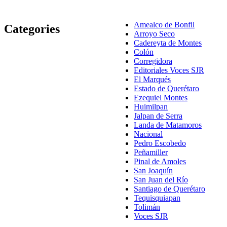
Amealco de Bonfil
Categories
Arroyo Seco
Cadereyta de Montes
Colón
Corregidora
Editoriales Voces SJR
El Marqués
Estado de Querétaro
Ezequiel Montes
Huimilpan
Jalpan de Serra
Landa de Matamoros
Nacional
Pedro Escobedo
Peñamiller
Pinal de Amoles
San Joaquín
San Juan del Río
Santiago de Querétaro
Tequisquiapan
Tolimán
Voces SJR