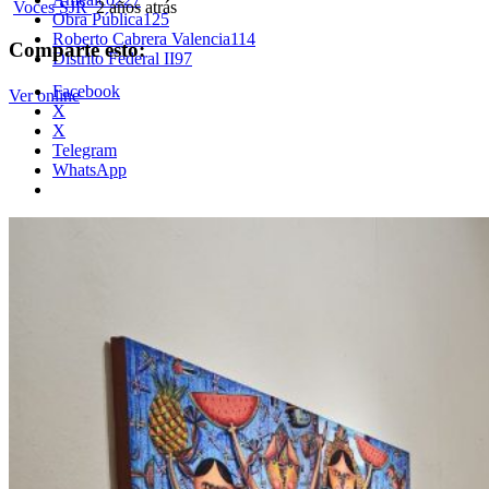
Voces SJR
2 años atrás
Obra Pública
125
Roberto Cabrera Valencia
114
Comparte esto:
Distrito Federal II
97
Facebook
Ver online
X
X
Telegram
WhatsApp