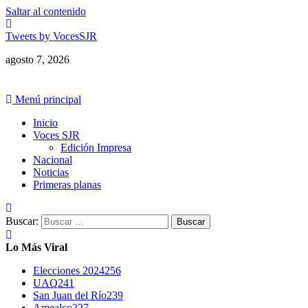
Saltar al contenido
Tweets by VocesSJR
agosto 7, 2026
Menú principal
Inicio
Voces SJR
Edición Impresa
Nacional
Noticias
Primeras planas
Buscar:
Lo Más Viral
Elecciones 2024
256
UAQ
241
San Juan del Río
239
Amealco
227