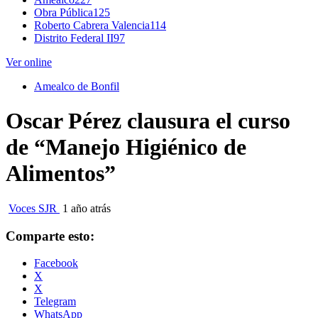
Obra Pública
125
Roberto Cabrera Valencia
114
Distrito Federal II
97
Ver online
Amealco de Bonfil
Oscar Pérez clausura el curso
de “Manejo Higiénico de
Alimentos”
Voces SJR
1 año atrás
Comparte esto:
Facebook
X
X
Telegram
WhatsApp