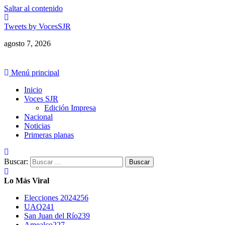
Saltar al contenido
Tweets by VocesSJR
agosto 7, 2026
Menú principal
Inicio
Voces SJR
Edición Impresa
Nacional
Noticias
Primeras planas
Buscar:
Lo Más Viral
Elecciones 2024
256
UAQ
241
San Juan del Río
239
Amealco
227