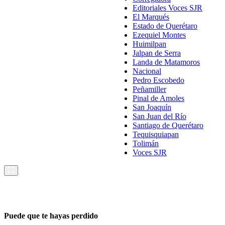
Editoriales Voces SJR
El Marqués
Estado de Querétaro
Ezequiel Montes
Huimilpan
Jalpan de Serra
Landa de Matamoros
Nacional
Pedro Escobedo
Peñamiller
Pinal de Amoles
San Joaquín
San Juan del Río
Santiago de Querétaro
Tequisquiapan
Tolimán
Voces SJR
Puede que te hayas perdido