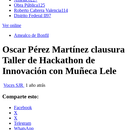
Obra Pública
125
Roberto Cabrera Valencia
114
Distrito Federal II
97
Ver online
Amealco de Bonfil
Oscar Pérez Martínez clausura
Taller de Hackathon de
Innovación con Muñeca Lele
Voces SJR
1 año atrás
Comparte esto:
Facebook
X
X
Telegram
WhatsApp