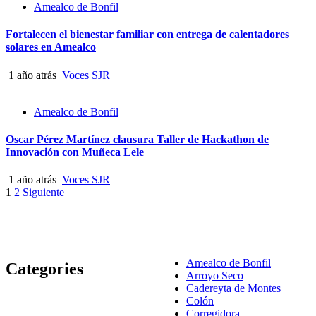
Amealco de Bonfil
Fortalecen el bienestar familiar con entrega de calentadores
solares en Amealco
1 año atrás
Voces SJR
Amealco de Bonfil
Oscar Pérez Martínez clausura Taller de Hackathon de
Innovación con Muñeca Lele
1 año atrás
Voces SJR
Paginación
1
2
Siguiente
de
entradas
Amealco de Bonfil
Categories
Arroyo Seco
Cadereyta de Montes
Colón
Corregidora