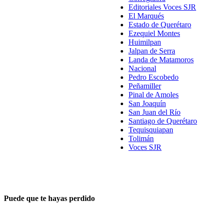
Editoriales Voces SJR
El Marqués
Estado de Querétaro
Ezequiel Montes
Huimilpan
Jalpan de Serra
Landa de Matamoros
Nacional
Pedro Escobedo
Peñamiller
Pinal de Amoles
San Joaquín
San Juan del Río
Santiago de Querétaro
Tequisquiapan
Tolimán
Voces SJR
Puede que te hayas perdido