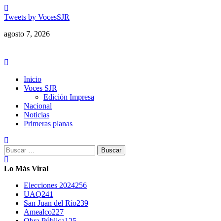
Saltar
al
Tweets by VocesSJR
contenido
agosto 7, 2026
Menú
principal
Inicio
Voces SJR
Edición Impresa
Nacional
Noticias
Primeras planas
Buscar:
Lo Más Viral
Elecciones 2024
256
UAQ
241
San Juan del Río
239
Amealco
227
Obra Pública
125