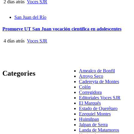
2 días atrás
Voces SJR
San Juan del Río
Promueve UT San Juan vocación científica en adolescentes
4 días atrás
Voces SJR
Amealco de Bonfil
Categories
Arroyo Seco
Cadereyta de Montes
Colón
Corregidora
Editoriales Voces SJR
El Marqués
Estado de Querétaro
Ezequiel Montes
Huimilpan
Jalpan de Serra
Landa de Matamoros