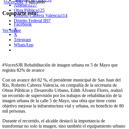
Voces SJR
1 año atrás
Amealco
227
Obra Pública
125
Comparte esto:
Roberto Cabrera Valencia
114
Distrito Federal II
97
Facebook
X
Ver online
X
Telegram
WhatsApp
#VocesSJR Rehabilitación de imagen urbana en 5 de Mayo que
registra 82% de avance
Con un avance del 82 %, el presidente municipal de San Juan del
Río, Roberto Cabrera Valencia, en compañía de la secretaria de
Obras Públicas y Desarrollo Urbano, Edith Álvarez Flores, realizó
un recorrido de supervisión por los trabajos de rehabilitación de la
imagen urbana de la calle 5 de Mayo, una obra que tiene como
objetivo mejorar la infraestructura vial y urbana, en beneficio de 80
mil personas.
Durante el recorrido, el alcalde destacó la importancia de
transformar no solo la imagen, sino también el equipamiento urbano