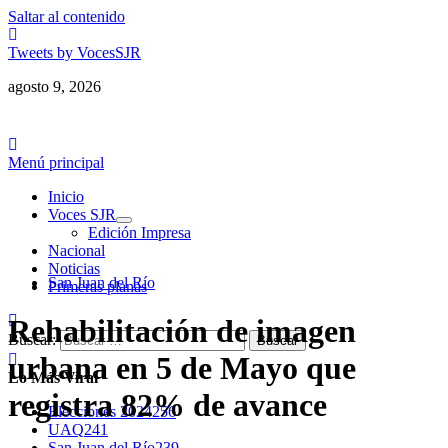
Saltar al contenido
Tweets by VocesSJR
agosto 9, 2026
Menú principal
Inicio
Voces SJR
Edición Impresa
Nacional
Noticias
San Juan del Río
Primeras planas
Rehabilitación de imagen
Buscar:
urbana en 5 de Mayo que
Lo Más Viral
registra 82% de avance
Elecciones 2024
256
UAQ
241
San Juan del Río
239