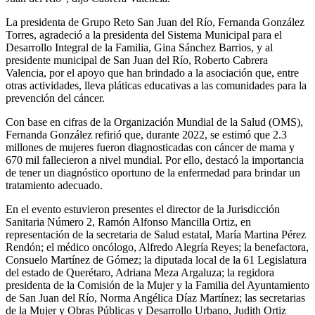
La presidenta de Grupo Reto San Juan del Río, Fernanda González
Torres, agradeció a la presidenta del Sistema Municipal para el
Desarrollo Integral de la Familia, Gina Sánchez Barrios, y al
presidente municipal de San Juan del Río, Roberto Cabrera
Valencia, por el apoyo que han brindado a la asociación que, entre
otras actividades, lleva pláticas educativas a las comunidades para la
prevención del cáncer.
Con base en cifras de la Organización Mundial de la Salud (OMS),
Fernanda González refirió que, durante 2022, se estimó que 2.3
millones de mujeres fueron diagnosticadas con cáncer de mama y
670 mil fallecieron a nivel mundial. Por ello, destacó la importancia
de tener un diagnóstico oportuno de la enfermedad para brindar un
tratamiento adecuado.
En el evento estuvieron presentes el director de la Jurisdicción
Sanitaria Número 2, Ramón Alfonso Mancilla Ortiz, en
representación de la secretaria de Salud estatal, María Martina Pérez
Rendón; el médico oncólogo, Alfredo Alegría Reyes; la benefactora,
Consuelo Martínez de Gómez; la diputada local de la 61 Legislatura
del estado de Querétaro, Adriana Meza Argaluza; la regidora
presidenta de la Comisión de la Mujer y la Familia del Ayuntamiento
de San Juan del Río, Norma Angélica Díaz Martínez; las secretarias
de la Mujer y Obras Públicas y Desarrollo Urbano, Judith Ortiz