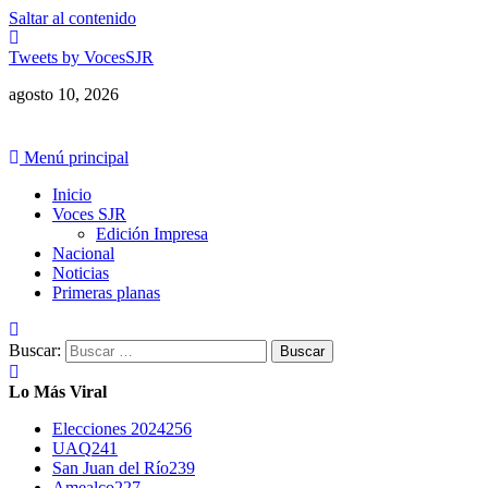
Saltar al contenido
Tweets by VocesSJR
agosto 10, 2026
Menú principal
Inicio
Voces SJR
Edición Impresa
Nacional
Noticias
Primeras planas
Buscar:
Lo Más Viral
Elecciones 2024
256
UAQ
241
San Juan del Río
239
Amealco
227