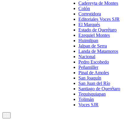
Cadereyta de Montes
Colón
Corregidora
Editoriales Voces SJR
El Marqués
Estado de Querétaro
Ezequiel Montes
Huimilpan
Jalpan de Serra
Landa de Matamoros
Nacional
Pedro Escobedo
Peñamiller
Pinal de Amoles
San Joaquín
San Juan del Río
Santiago de Querétaro
Tequisquiapan
Tolimán
Voces SJR