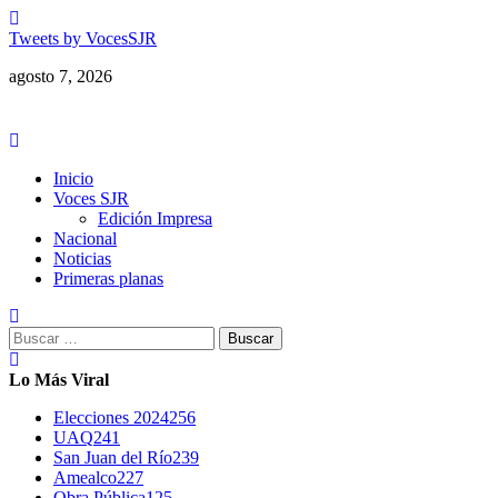
Saltar
al
Tweets by VocesSJR
contenido
agosto 7, 2026
Menú
principal
Inicio
Voces SJR
Edición Impresa
Nacional
Noticias
Primeras planas
Buscar:
Lo Más Viral
Elecciones 2024
256
UAQ
241
San Juan del Río
239
Amealco
227
Obra Pública
125