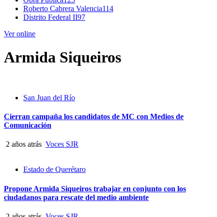
Roberto Cabrera Valencia
114
Distrito Federal II
97
Ver online
Armida Siqueiros
San Juan del Río
Cierran campaña los candidatos de MC con Medios de
Comunicación
2 años atrás
Voces SJR
Estado de Querétaro
Propone Armida Siqueiros trabajar en conjunto con los
ciudadanos para rescate del medio ambiente
2 años atrás
Voces SJR