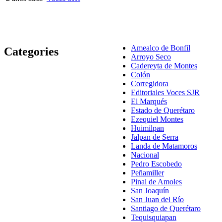
Amealco de Bonfil
Categories
Arroyo Seco
Cadereyta de Montes
Colón
Corregidora
Editoriales Voces SJR
El Marqués
Estado de Querétaro
Ezequiel Montes
Huimilpan
Jalpan de Serra
Landa de Matamoros
Nacional
Pedro Escobedo
Peñamiller
Pinal de Amoles
San Joaquín
San Juan del Río
Santiago de Querétaro
Tequisquiapan