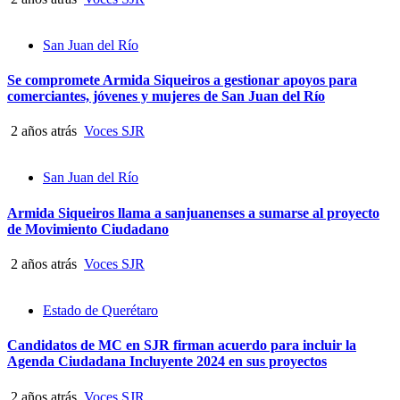
San Juan del Río
Se compromete Armida Siqueiros a gestionar apoyos para
comerciantes, jóvenes y mujeres de San Juan del Río
2 años atrás
Voces SJR
San Juan del Río
Armida Siqueiros llama a sanjuanenses a sumarse al proyecto
de Movimiento Ciudadano
2 años atrás
Voces SJR
Estado de Querétaro
Candidatos de MC en SJR firman acuerdo para incluir la
Agenda Ciudadana Incluyente 2024 en sus proyectos
2 años atrás
Voces SJR