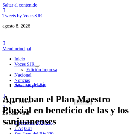
Saltar al contenido
Tweets by VocesSJR
agosto 8, 2026
Menú principal
Inicio
Voces SJR
Edición Impresa
Nacional
Noticias
San Juan del Río
Primeras planas
Aprueban el Plan Maestro
Buscar:
Pluvial en beneficio de las y los
Lo Más Viral
sanjuanenses
Elecciones 2024
256
UAQ
241
San Juan del Río
239