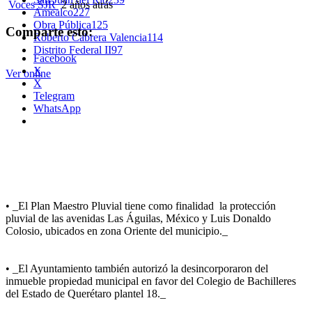
Voces SJR
2 años atrás
Amealco
227
Obra Pública
125
Comparte esto:
Roberto Cabrera Valencia
114
Distrito Federal II
97
Facebook
X
Ver online
X
Telegram
WhatsApp
• _El Plan Maestro Pluvial tiene como finalidad la protección
pluvial de las avenidas Las Águilas, México y Luis Donaldo
Colosio, ubicados en zona Oriente del municipio._
• _El Ayuntamiento también autorizó la desincorporaron del
inmueble propiedad municipal en favor del Colegio de Bachilleres
del Estado de Querétaro plantel 18._